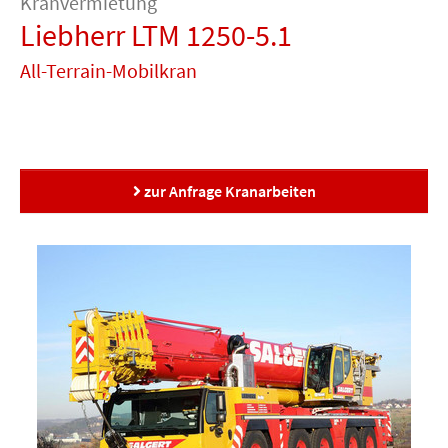
Kranvermietung
Gabelstapler
Teleskopstapler
Schwertransporte
Spezialtransporte
Transporte
BF3
IPAF
Teleskops
Begleitservice
Arbeitsbühnen-
Fahrersc
Liebherr LTM 1250-5.1
&
Schulung
Maschinen-
Schwergut-
Verkehrstechnik
und
Lagerlogistik
All-Terrain-Mobilkran
Betriebsumzüge
zur Anfrage Kranarbeiten
Show larger version for: