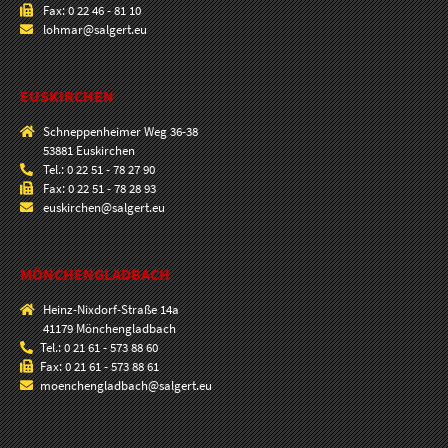
Fax: 0 22 46 - 81 10
lohmar@salgert.eu
EUSKIRCHEN
Schneppenheimer Weg 36-38
53881 Euskirchen
Tel.: 0 22 51 - 78 27 90
Fax: 0 22 51 - 78 28 93
euskirchen@salgert.eu
MÖNCHENGLADBACH
Heinz-Nixdorf-Straße 14a
41179 Mönchengladbach
Tel.: 0 21 61 - 573 88 60
Fax: 0 21 61 - 573 88 61
moenchengladbach@salgert.eu