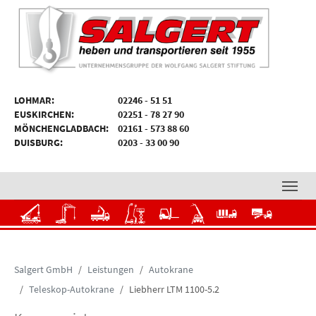
Zum Hauptinhalt springen
Skip to page footer
LOHMAR:
02246 - 51 51
EUSKIRCHEN:
02251 - 78 27 90
MÖNCHENGLADBACH:
02161 - 573 88 60
DUISBURG:
0203 - 33 00 90
Autokrane
Mobilbaukrane
Transporteinheiten
Arbeitsbühnen
Gabelstapler
Teleskopstapler
Schwertranspor
Spezialtr
mit
Ladekran
Transporte
BF3
IPAF
Teleskopstapler-
Maschinen-
Schwergut-
Autokrane
Mobilb
Begleitservice
Arbeitsbühnen-
Fahrerschulung
und
Lagerlogistik
&
Schulung
Betriebsumzüge
Transporteinheiten
Arbeitsbühnen
Gabelstapler
Teleskopstapler
Schwertransporte
Spezialtransporte
Transporte
BF3
Verkehrstechnik
Sie sind hier:
Salgert GmbH
Leistungen
Autokrane
mit
Begleitse
Ladekran
&
Teleskop-Autokrane
Liebherr LTM 1100-5.2
IPAF
Teleskopstapler-
Maschinen-
Schwergut-
Autokrane
Mobilbaukrane
Transporteinh
Arbeit
Verkehrs
Arbeitsbühnen-
Fahrerschulung
und
Lagerlogistik
mit
Schulung
Betriebsumzüge
Ladekran