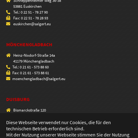
Schneppenheimer Weg 36-38
53881 Euskirchen
Tel.: 0 22 51 - 78 27 90
Fax: 0 22 51 - 78 28 93
euskirchen@salgert.eu
MÖNCHENGLADBACH
Heinz-Nixdorf-Straße 14a
41179 Mönchengladbach
Tel.: 0 21 61 - 573 88 60
Fax: 0 21 61 - 573 88 61
moenchengladbach@salgert.eu
DUISBURG
Bismarckstraße 120
47057 Duisburg
Tel.: 0203 - 33 00 90
Diese Webseite verwendet nur Cookies, die für den
Fax: 0203 - 33 69 80
technischen Betrieb erforderlich sind.
duisburg@salgert.eu
Mit der Nutzung unserer Webseite stimmen Sie der Nutzung