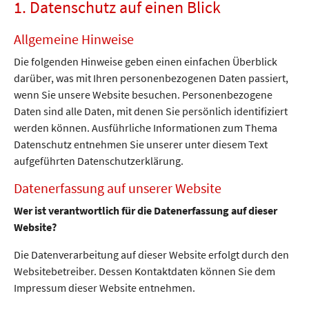
Gabelstapler
Teleskopstapler
Schwertransporte
Spezialtransporte
Transporte
BF3
IPAF
Teleskops
1. Datenschutz auf einen Blick
Begleitservice
Arbeitsbühnen-
Fahrersc
&
Schulung
Maschinen-
Schwergut-
Verkehrstechnik
Allgemeine Hinweise
und
Lagerlogistik
Betriebsumzüge
Die folgenden Hinweise geben einen einfachen Überblick
darüber, was mit Ihren personenbezogenen Daten passiert,
wenn Sie unsere Website besuchen. Personenbezogene
Daten sind alle Daten, mit denen Sie persönlich identifiziert
werden können. Ausführliche Informationen zum Thema
Datenschutz entnehmen Sie unserer unter diesem Text
aufgeführten Datenschutzerklärung.
Datenerfassung auf unserer Website
Wer ist verantwortlich für die Datenerfassung auf dieser
Website?
Die Datenverarbeitung auf dieser Website erfolgt durch den
Websitebetreiber. Dessen Kontaktdaten können Sie dem
Impressum dieser Website entnehmen.