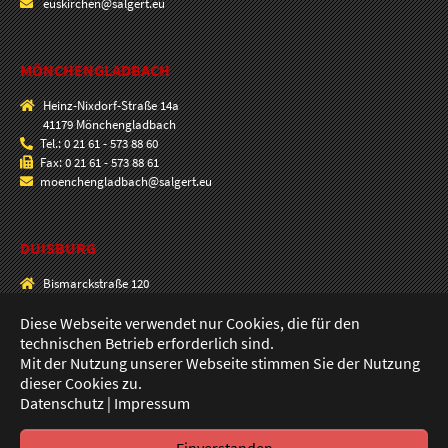
euskirchen@salgert.eu
MÖNCHENGLADBACH
Heinz-Nixdorf-Straße 14a
41179 Mönchengladbach
Tel.: 0 21 61 - 573 88 60
Fax: 0 21 61 - 573 88 61
moenchengladbach@salgert.eu
DUISBURG
Bismarckstraße 120
47057 Duisburg
Diese Webseite verwendet nur Cookies, die für den
Tel.: 0203 - 33 00 90
Fax: 0203 - 33 69 80
technischen Betrieb erforderlich sind.
duisburg@salgert.eu
Mit der Nutzung unserer Webseite stimmen Sie der Nutzung
dieser Cookies zu.
Datenschutz
|
Impressum
© 2014–2026 Salgert GmbH,
Impressum
Datenschutz
53797 Lohmar
Sitemap