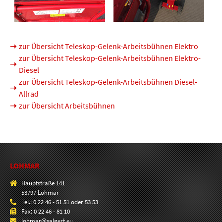
zur Übersicht Teleskop-Gelenk-Arbeitsbühnen Elektro
zur Übersicht Teleskop-Gelenk-Arbeitsbühnen Elektro-
Diesel
zur Übersicht Teleskop-Gelenk-Arbeitsbühnen Diesel-
Allrad
zur Übersicht Arbeitsbühnen
LOHMAR
Hauptstraße 141
53797 Lohmar
Tel.: 0 22 46 - 51 51 oder 53 53
Fax: 0 22 46 - 81 10
lohmar@salgert.eu