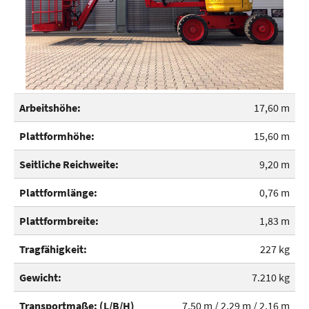
Arbeitshöhe:
17,60 m
Plattformhöhe:
15,60 m
Seitliche Reichweite:
9,20 m
Plattformlänge:
0,76 m
Plattformbreite:
1,83 m
Tragfähigkeit:
227 kg
Gewicht:
7.210 kg
Transportmaße: (L/B/H)
7,50 m / 2,29 m / 2,16 m