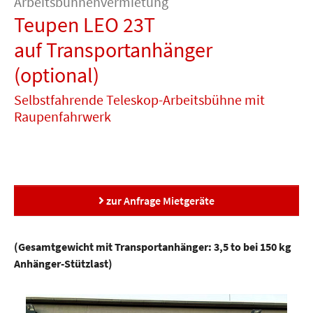
Arbeitsbühnenvermietung
Gabelstapler
Teleskopstapler
Schwertransporte
Spezialtransporte
Transporte
BF3
IPAF
Teleskops
Begleitservice
Arbeitsbühnen-
Fahrersc
Teupen LEO 23T
&
Schulung
Maschinen-
Schwergut-
Verkehrstechnik
und
Lagerlogistik
auf Transportanhänger
Betriebsumzüge
(optional)
Selbstfahrende Teleskop-Arbeitsbühne mit
Raupenfahrwerk
zur Anfrage Mietgeräte
(Gesamtgewicht mit Transportanhänger: 3,5 to bei 150 kg
Anhänger-Stützlast)
Show larger version for: