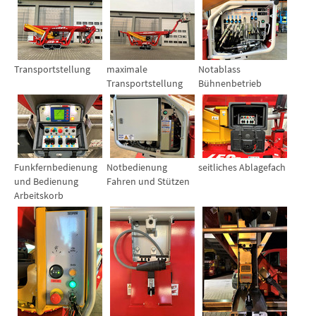
Show larger version for:
Show larger version for:
Show larger version for:
Transportstellung
maximale
Notablass
Transportstellung
Bühnenbetrieb
Show larger version for:
Show larger version for:
Show larger version for:
Funkfernbedienung
Notbedienung
seitliches Ablagefach
und Bedienung
Fahren und Stützen
Arbeitskorb
Show larger version for:
Show larger version for:
Show larger version for: