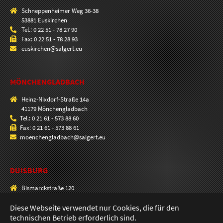
Schneppenheimer Weg 36-38
53881 Euskirchen
Tel.: 0 22 51 - 78 27 90
Fax: 0 22 51 - 78 28 93
euskirchen@salgert.eu
MÖNCHENGLADBACH
Heinz-Nixdorf-Straße 14a
41179 Mönchengladbach
Tel.: 0 21 61 - 573 88 60
Fax: 0 21 61 - 573 88 61
moenchengladbach@salgert.eu
DUISBURG
Bismarckstraße 120
47057 Duisburg
Tel.: 0203 - 33 00 90
Diese Webseite verwendet nur Cookies, die für den
Fax: 0203 - 33 69 80
technischen Betrieb erforderlich sind.