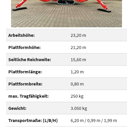
Arbeitshöhe:
23,20 m
Plattformhöhe:
21,20 m
Seitliche Reichweite:
15,60 m
Plattformlänge:
1,20 m
Plattformbreite:
0,80 m
max. Tragfähigkeit:
250 kg
Gewicht:
3.050 kg
Transportmaße: (L/B/H)
6,20 m / 0,99 m / 1,99 m