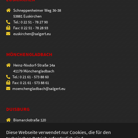
Schneppenheimer Weg 36-38
53881 Euskirchen
Tel.: 0 22 51 - 78 27 90
Fax: 0 22 51 - 78 28 93
euskirchen@salgert.eu
MÖNCHENGLADBACH
Heinz-Nixdorf-Straße 14a
41179 Mönchengladbach
Tel.: 0 21 61 - 573 88 60
Fax: 0 21 61 - 573 88 61
moenchengladbach@salgert.eu
DUISBURG
Bismarckstraße 120
47057 Duisburg
Tel.: 0203 - 33 00 90
Diese Webseite verwendet nur Cookies, die für den
Fax: 0203 - 33 69 80